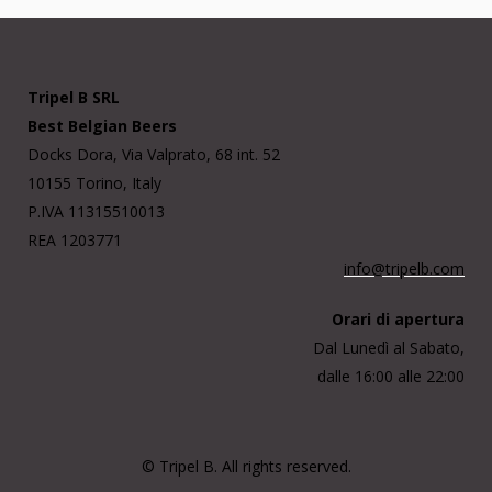
Tripel B SRL
Best Belgian Beers
Docks Dora, Via Valprato, 68 int. 52
10155 Torino, Italy
P.IVA 11315510013
REA 1203771
info@tripelb.com
Orari di apertura
Dal Lunedì al Sabato,
dalle 16:00 alle 22:00
© Tripel B. All rights reserved.