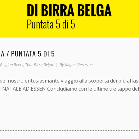
A / PUNTATA 5 DI 5
Belgian Beers
,
Tour Birra Belga
By
Miguel Berrevoets
a del nostro entusiasmante viaggio alla scoperta dei più affas
I NATALE AD ESSEN Concludiamo con le ultime tre tappe del n