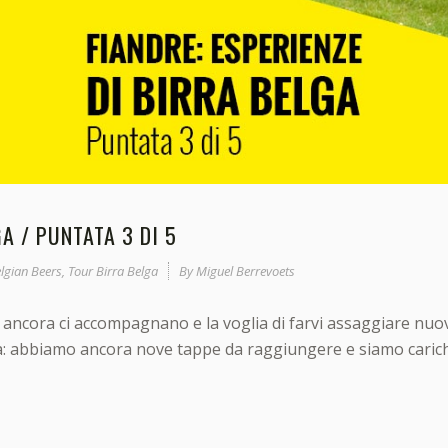
A / PUNTATA 3 DI 5
lgian Beers
,
Tour Birra Belga
By
Miguel Berrevoets
te ancora ci accompagnano e la voglia di farvi assaggiare nuo
ua: abbiamo ancora nove tappe da raggiungere e siamo carichi