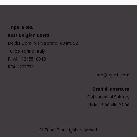
Tripel B SRL
Best Belgian Beers
Docks Dora, Via Valprato, 68 int. 52
10155 Torino, Italy
P.IVA 11315510013
REA 1203771
info@tripelb.com
Orari di apertura
Dal Lunedì al Sabato,
dalle 16:00 alle 22:00
© Tripel B. All rights reserved.