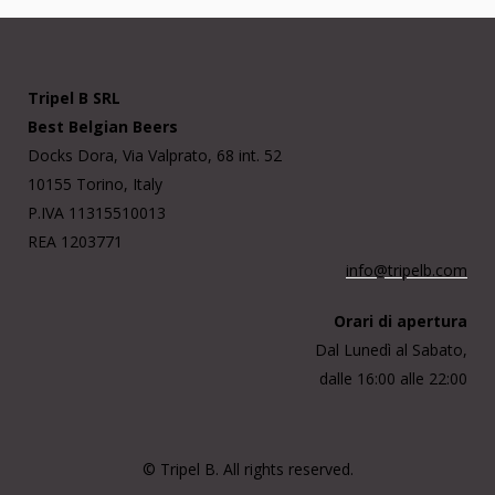
Tripel B SRL
Best Belgian Beers
Docks Dora, Via Valprato, 68 int. 52
10155 Torino, Italy
P.IVA 11315510013
REA 1203771
info@tripelb.com
Orari di apertura
Dal Lunedì al Sabato,
dalle 16:00 alle 22:00
© Tripel B. All rights reserved.