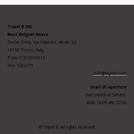
Tripel B SRL
Best Belgian Beers
Docks Dora, Via Valprato, 68 int. 52
10155 Torino, Italy
P.IVA 11315510013
REA 1203771
info@tripelb.com
Orari di apertura
Dal Lunedì al Sabato,
dalle 16:00 alle 22:00
© Tripel B. All rights reserved.