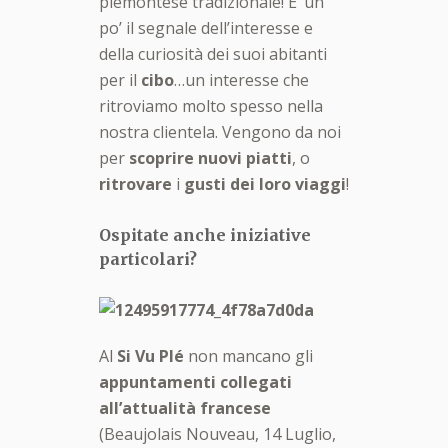
piemontese tradizionale! E’ un
po’ il segnale dell’interesse e
della curiosità dei suoi abitanti
per il
cibo
…un interesse che
ritroviamo molto spesso nella
nostra clientela. Vengono da noi
per
scoprire nuovi piatti
, o
ritrovare
i
gusti dei loro viaggi
!
Ospitate anche iniziative
particolari?
Al
Si Vu Plé
non mancano gli
appuntamenti
collegati
all’attualità francese
(Beaujolais Nouveau, 14 Luglio,