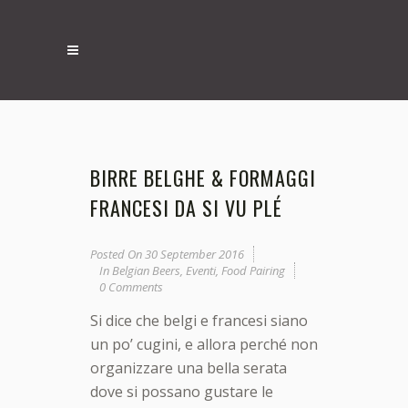
BIRRE BELGHE & FORMAGGI
FRANCESI DA SI VU PLÉ
Posted On
30 September 2016
In
Belgian Beers
,
Eventi
,
Food Pairing
0 Comments
Si dice che belgi e francesi siano
un po’ cugini, e allora perché non
organizzare una bella serata
dove si possano gustare le