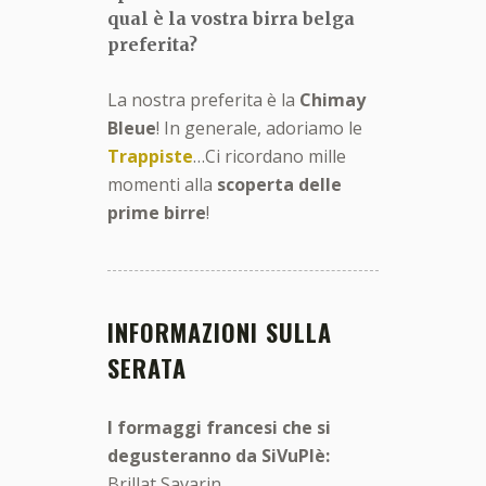
q
ual
è la vostra birra belga
preferita?
La nostra preferita è la
Chimay
Bleue
! In generale, adoriamo le
Trappiste
…Ci ricordano mille
momenti alla
scoperta delle
prime birre
!
INFORMAZIONI SULLA
SERATA
I formaggi francesi che si
degusteranno da SiVuPlè:
Brillat Savarin