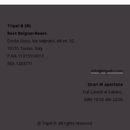
Tripel B SRL
Best Belgian Beers
Docks Dora, Via Valprato, 68 int. 52
10155 Torino, Italy
P.IVA 11315510013
REA 1203771
info@tripelb.com
Orari di apertura
Dal Lunedì al Sabato,
dalle 16:00 alle 22:00
© Tripel B. All rights reserved.